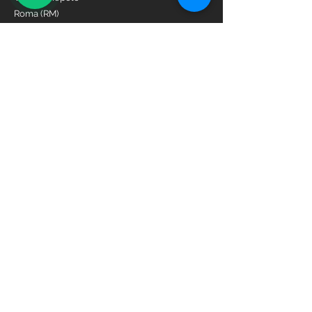
Roma (RM)
Via Cristoforo Colombo 10/A
Godega di Sant'Urbano (TV)
Contatti
Amministrazione:
351.3076163
amministrazione@soolaris.it
Orai di apertura
Lun - Ven
Sabato
Domenica
8:00 am – 18:00 pm
9:00 am – 12:30 pm
Chiusi