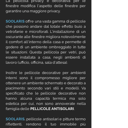
La
pellicola privacy e decorativa
per le
finestre modifica l'aspetto delle finestre per
garantire una maggiore privacy.
SOOLARIS
offre una vasta gamma di pellicole
che possono andare dal totale effetto buio a
vetrofanie e microforati. L'installazione di un
oscurante alle finestre migliora notevolmente
il comfort all'interno della casa e permette di
godere di un ambiente ombreggiato in tutte
le situazioni. Questa pellicola per vetri, può
essere installata a casa, negli ambienti di
lavoro (ufficio, officina, sala d'attesa).
Inoltre le pellicole decorative per ambienti
interni sono il compromesso migliore per
ottenere un ambiente schermato e decorato a
piacimento secondo vari stili e modelli. Va
specificato che le pellicole decorative non
hanno alcuna capacità termica ma solo
estetica per cui, non sono annoverate nella
famiglia delle
PELLICOLE ANTISOLARI
.
SOOLARIS
,
pellicole antisolari
e
pitture termo
riflettenti
, rendono il tuo immobile più