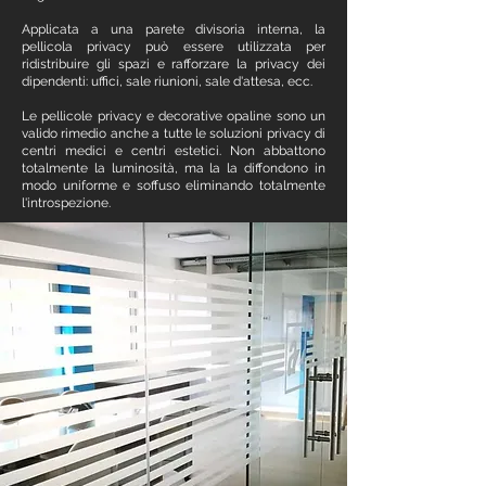
Applicata a una parete divisoria interna, la
pellicola privacy
può essere utilizzata per
ridistribuire gli spazi e rafforzare la privacy dei
dipendenti: uffici, sale riunioni, sale d'attesa, ecc.
Le
pellicole privacy
e decorative opaline sono un
valido rimedio anche a tutte le soluzioni privacy di
centri medici e centri estetici. Non abbattono
totalmente la luminosità, ma la la diffondono in
modo uniforme e soffuso eliminando totalmente
l'introspezione.