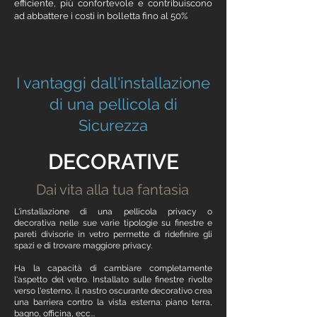
efficiente, più confortevole e contribuiscono
ad abbattere i costi in bolletta fino al 50%
I vantaggi dall'installazione
di una
pellicola di
Sicurezza
DECORATIVE
Dai vita alla tua fantasia
L'installazione di una
pellicola privacy
o
decorativa
nelle sue varie tipologie su finestre e
pareti divisorie in vetro permette di ridefinire gli
spazi e di trovare maggiore privacy.
Ha la capacità di cambiare completamente
l'aspetto del vetro. Installato sulle finestre rivolte
verso l'esterno, il nastro oscurante decorativo crea
una barriera contro la vista esterna: piano terra,
bagno, officina, ecc...