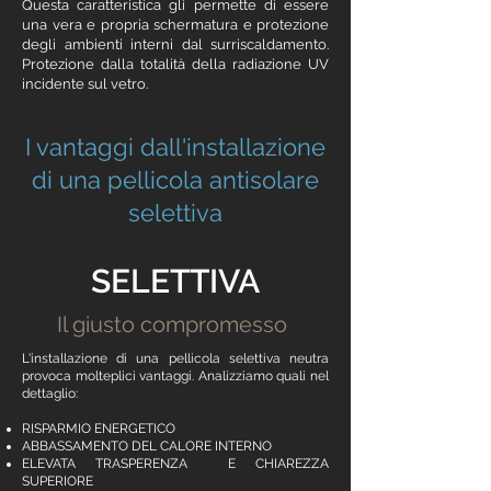
Questa caratteristica gli permette di essere
una vera e propria schermatura e protezione
degli ambienti interni dal surriscaldamento.
Protezione dalla totalità della radiazione UV
incidente sul vetro.
I vantaggi dall'installazione
di una
pellicola antisolare
selettiva
SELETTIVA
Il giusto compromesso
L'installazione di una
pellicola selettiva
neutra
provoca molteplici vantaggi. Analizziamo quali nel
dettaglio:
RISPARMIO ENERGETICO
ABBASSAMENTO DEL CALORE INTERNO
ELEVATA TRASPERENZA E CHIAREZZA
SUPERIORE