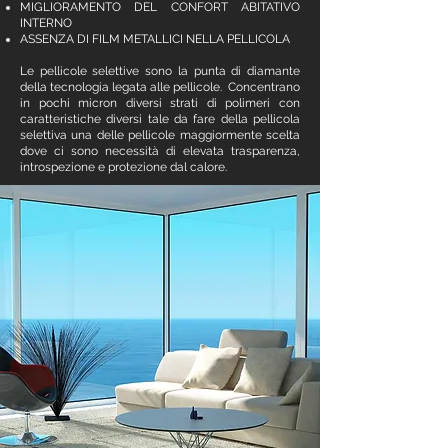
MIGLIORAMENTO DEL CONFORT ABITATIVO
INTERNO
ASSENZA DI FILM METALLICI NELLA PELLICOLA
Le
pellicole selettive
sono la punta di diamante
della tecnologia legata alle pellicole. Concentrano
in pochi micron diversi strati di polimeri con
caratteristiche diversi tale da fare della pellicola
selettiva una delle pellicole maggiormente scelta
dove ci sono necessità di elevata trasparenza,
introspezione e protezione dal calore.