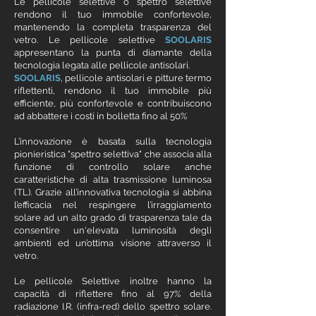
Le
pellicole selettive
o spettro selettive
rendono il tuo immobile confortevole,
mantenendo la completa trasparenza del
vetro. Le
pellicole selettive
SOOLARIS
appresentano la punta di diamante della
tecnologia legata alle pellicole antisolari.
SOOLARIS
,
pellicole antisolari
e
pitture termo
riflettenti
, rendono il tuo immobile più
efficiente, più confortevole e contribuiscono
ad abbattere i costi in bolletta fino al 50%
L’innovazione è basata sulla tecnologia
pionieristica "spettro selettiva" che associa alla
funzione di controllo solare anche
caratteristiche di alta trasmissione luminosa
(TL). Grazie all’innovativa tecnologia si abbina
l’efficacia nel respingere l’irraggiamento
solare ad un alto grado di trasparenza tale da
consentire un'elevata luminosità degli
ambienti ed un’ottima visione attraverso il
vetro.
Le
pellicole Selettive
inoltre hanno la
capacità di riflettere fino al 97% della
radiazione I.R. (infra-red) dello spettro solare.