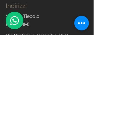
Indirizzi
Via G.B. Tiepolo
Roma (RM)
Via Cristoforo Colombo 10/A
Godega di Sant'Urbano (TV)
Contatti
Amministrazione:
351.3076163
amministrazione@soolaris.it
Orai di apertura
Lun - Ven
Sabato
Domenica